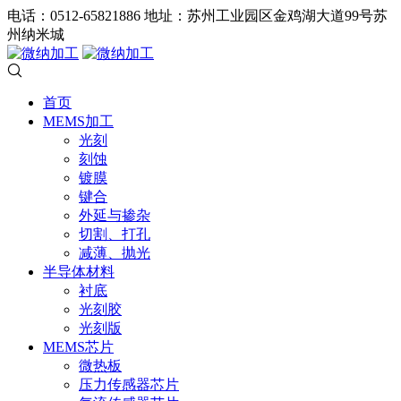
电话：0512-65821886
地址：苏州工业园区金鸡湖大道99号苏
州纳米城
首页
MEMS加工
光刻
刻蚀
镀膜
键合
外延与掺杂
切割、打孔
减薄、抛光
半导体材料
衬底
光刻胶
光刻版
MEMS芯片
微热板
压力传感器芯片