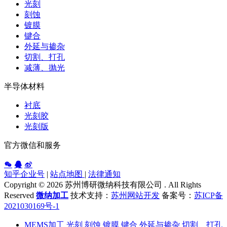
光刻
刻蚀
镀膜
键合
外延与掺杂
切割、打孔
减薄、抛光
半导体材料
衬底
光刻胶
光刻版
官方微信和服务
知乎企业号
|
站点地图
|
法律通知
Copyright ©
2026 苏州博研微纳科技有限公司 . All Rights
Reserved
微纳加工
技术支持：
苏州网站开发
备案号：
苏ICP备
2021030169号-1
MEMS加工
光刻
刻蚀
镀膜
键合
外延与掺杂
切割、打孔