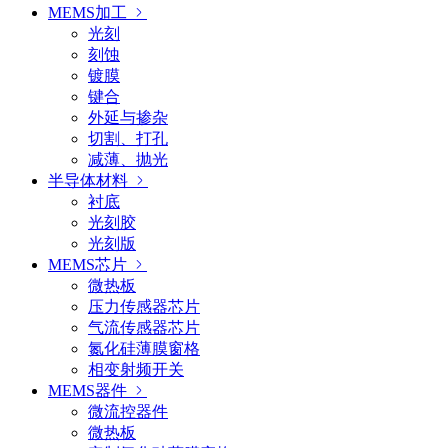
MEMS加工
光刻
刻蚀
镀膜
键合
外延与掺杂
切割、打孔
减薄、抛光
半导体材料
衬底
光刻胶
光刻版
MEMS芯片
微热板
压力传感器芯片
气流传感器芯片
氮化硅薄膜窗格
相变射频开关
MEMS器件
微流控器件
微热板